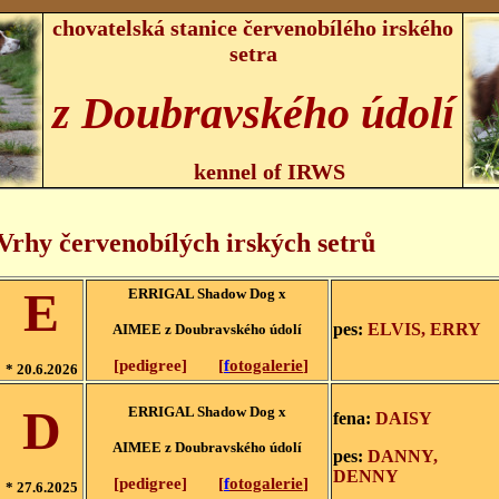
chovatelská stanice červenobílého irského
setra
z Doubravského údolí
kennel of IRWS
Vrhy červenobílých irských setrů
E
ERRIGAL Shadow Dog
x
pes:
ELVIS, ERRY
AIMEE z Doubravského údolí
[
pedigree
]
[
f
otogalerie
]
* 20.6.2026
D
ERRIGAL Shadow Dog
x
fena:
DAISY
AIMEE z Doubravského údolí
pes:
DANNY,
DENNY
[
pedigree
]
[
f
otogalerie
]
* 27.6.2025