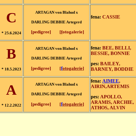
C
ARTAGAN von Blahud x
fena:
CASSIE
DARLING DEBBIE Artegerd
[
pedigree
]
[
f
otogalerie
]
* 25.6.2024
fena:
BEE, BELLI,
B
ARTAGAN von Blahud x
BESSIE, BONNIE
DARLING DEBBIE Artegerd
pes:
BAILEY,
f
[
pedigree
]
[
otogalerie
]
BARNEY, BODDIE
* 18.5.2023
fena:
AIMEE
,
A
ARTAGAN von Blahud x
AIRIN,ARTEMIS
DARLING DEBBIE Artegerd
pes:
APOLLO,
ARAMIS, ARCHIE,
f
[
pedigree
]
[
otogalerie
]
* 12.2.2022
ATHOS, ALVIN