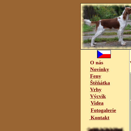
O nás
Novinky
Feny
Štěňátka
Vrhy
Výcvik
Videa
Fotogalerie
Kontakt