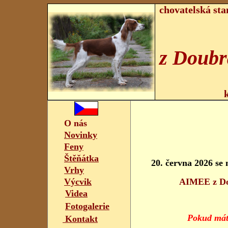
chovatelská sta
z Doubr
k
O nás
Novinky
Feny
Štěňátka
20.
června 2026 se 
Vrhy
Výcvik
AIMEE z Do
Videa
Fotogalerie
Pokud máte
Kontakt