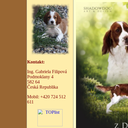
Kontakt:
Ing. Gabriela Filipová
Podmoklany 4
582 64
Česká Republika
Mobil:
+
420 724 512
611