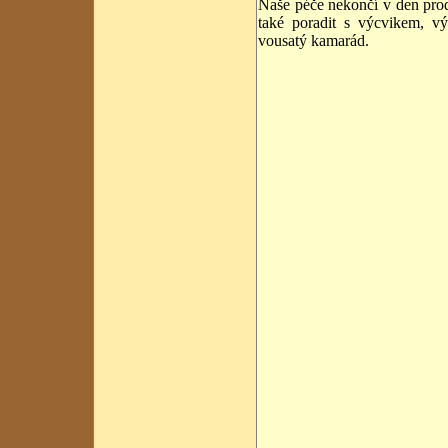
Naše péče nekončí v den prod
také poradit s výcvikem, v
vousatý kamarád.