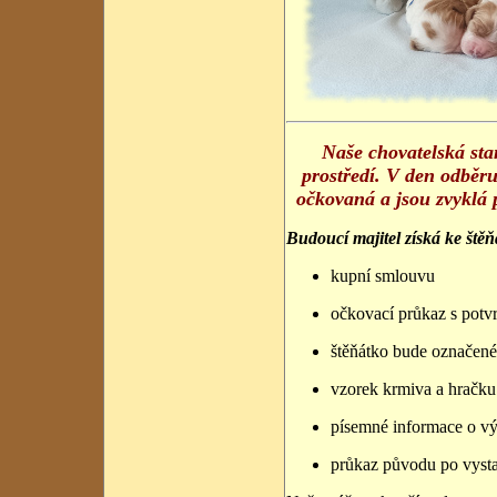
Naše chovatelská sta
prostředí. V den odběr
očkovaná a jsou zvyklá 
Budoucí majitel získá ke štěň
kupní smlouvu
očkovací průkaz s pot
štěňátko bude označen
vzorek krmiva a hračku
písemné informace o vý
průkaz původu po vysta