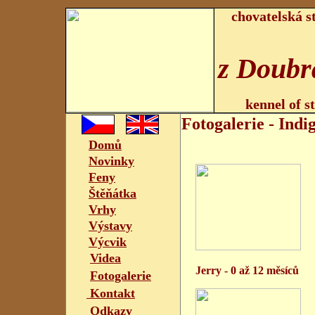
chovatelská s
z Doubr
kennel of s
Fotogalerie - Indi
Domů
Novinky
Feny
Štěňátka
Vrhy
Výstavy
Výcvik
Videa
Jerry - 0 až 12 měs
Fotogalerie
Kontakt
Odkazy