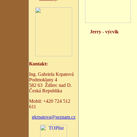
Jerry - výcvik
Kontakt:
Ing. Gabriela Krpatová
Podmoklany 4
582 63 Ždírec nad D.
Česká Republika
Mobil:
+
420 724 512
611
gkrpatova@seznam.cz